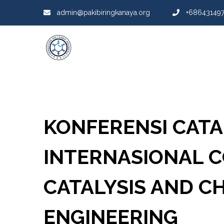
admin@pakibiringkanaya.org
+68643149
KONFERENSI CATAL
INTERNASIONAL 
CATALYSIS AND C
ENGINEERING