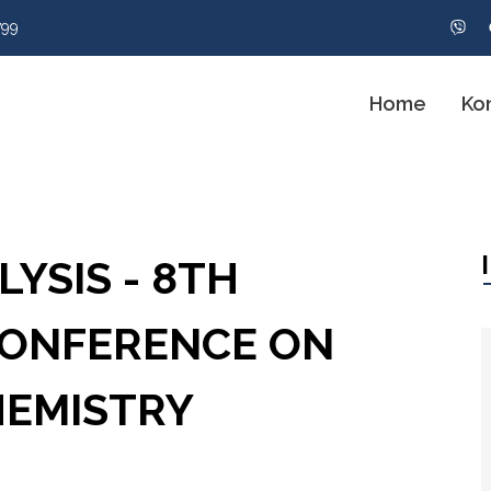
799
Home
Ko
YSIS - 8TH
CONFERENCE ON
HEMISTRY