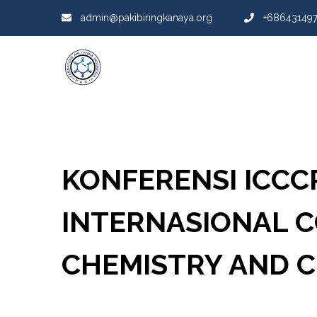
admin@pakibiringkanaya.org
+68643149
KONFERENSI ICCCP
INTERNASIONAL 
CHEMISTRY AND 